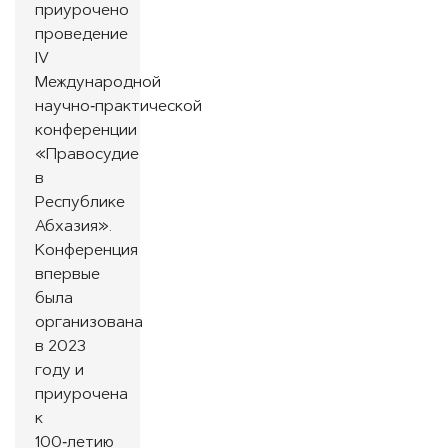
приурочено
проведение
IV
Международной
научно‑практической
конференции
«Правосудие
в
Республике
Абхазия».
Конференция
впервые
была
организована
в 2023
году и
приурочена
к
100‑летию