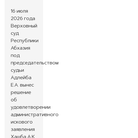
16 июля
2026 года
Верховный
суд
Республики
Абхазия
под
председательством
судьи
Адлейба
Е.А. вынес
решение
об
удовлетворении
административного
искового
заявления
Хашба А.К.