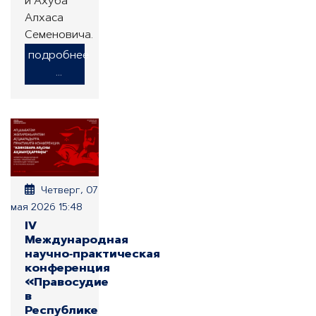
и Ахуба
Алхаса
Семеновича.
подробнее
...
Четверг, 07
мая 2026 15:48
IV
Международная
научно‑практическая
конференция
«Правосудие
в
Республике