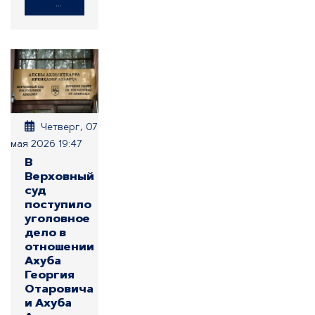
...
Четверг, 07
мая 2026 19:47
В
Верховный
суд
поступило
уголовное
дело в
отношении
Ахуба
Георгия
Отаровича
и Ахуба