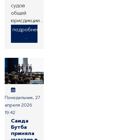
судов
общей
юрисдикции…
подробнее
...
Понедельник, 27
апреля 2026
19:42
Саида
Бутба
приняла
участие в