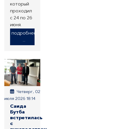
который
проходил
с 24 по 26
июня.
подробнее
...
Четверг, 02
июля 2026 18:14
Саида
Бутба
встретилась
с