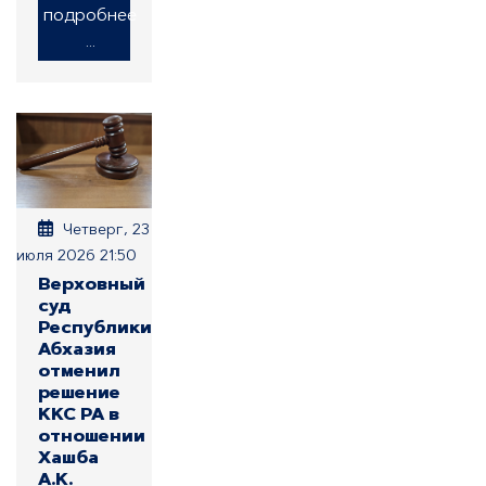
подробнее
...
Четверг, 23
июля 2026 21:50
Верховный
суд
Республики
Абхазия
отменил
решение
ККС РА в
отношении
Хашба
А.К.